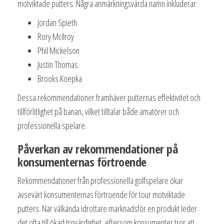
motviktade putters. Några anmärkningsvärda namn inkluderar:
Jordan Spieth
Rory McIlroy
Phil Mickelson
Justin Thomas
Brooks Koepka
Dessa rekommendationer framhäver putternas effektivitet och
tillförlitlighet på banan, vilket tilltalar både amatörer och
professionella spelare.
Påverkan av rekommendationer på
konsumenternas förtroende
Rekommendationer från professionella golfspelare ökar
avsevärt konsumenternas förtroende för tour motviktade
putters. När välkända idrottare marknadsför en produkt leder
det ofta till ökad trovärdighet, eftersom konsumenter tror att