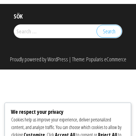
SÖK
Search
for:
Proudly powered by
WordPress
|
Theme:
Popularis eCommerce
We respect your privacy
Cookies help us improve your experience, deliver personalized
content, and analyze traffic. You can choose which cookies to allow by
clicking
Customize
. Click
Accept All
to consent or
Reject All
to