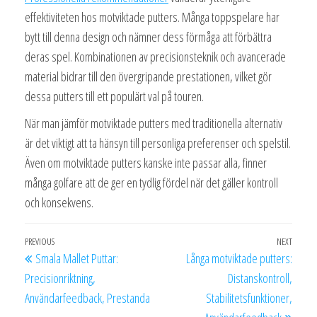
effektiviteten hos motviktade putters. Många toppspelare har
bytt till denna design och nämner dess förmåga att förbättra
deras spel. Kombinationen av precisionsteknik och avancerade
material bidrar till den övergripande prestationen, vilket gör
dessa putters till ett populärt val på touren.
När man jämför motviktade putters med traditionella alternativ
är det viktigt att ta hänsyn till personliga preferenser och spelstil.
Även om motviktade putters kanske inte passar alla, finner
många golfare att de ger en tydlig fördel när det gäller kontroll
och konsekvens.
Post
Previous
PREVIOUS
NEXT
Next
Smala Mallet Puttar:
Långa motviktade putters:
navigation
Post
Post
Precisionriktning,
Distanskontroll,
Användarfeedback, Prestanda
Stabilitetsfunktioner,