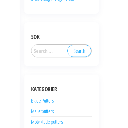
SÖK
Search
for:
KATEGORIER
Blade Putters
Malletputters
Motviktade putters