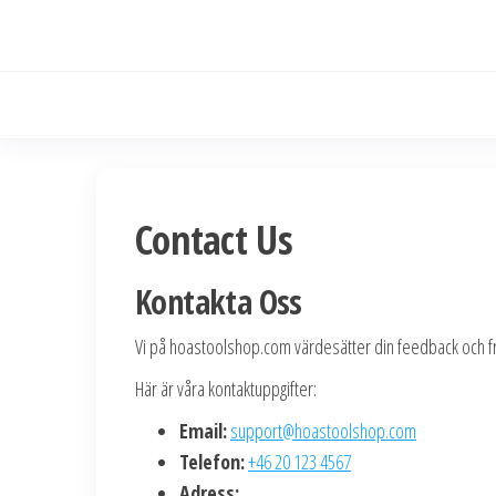
Skip
to
the
content
Contact Us
Kontakta Oss
Vi på hoastoolshop.com värdesätter din feedback och fråg
Här är våra kontaktuppgifter:
Email:
support@hoastoolshop.com
Telefon:
+46 20 123 4567
Adress: