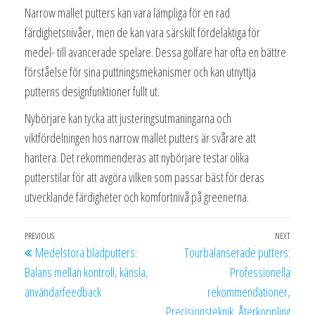
Narrow mallet putters kan vara lämpliga för en rad
färdighetsnivåer, men de kan vara särskilt fördelaktiga för
medel- till avancerade spelare. Dessa golfare har ofta en bättre
förståelse för sina puttningsmekanismer och kan utnyttja
putterns designfunktioner fullt ut.
Nybörjare kan tycka att justeringsutmaningarna och
viktfördelningen hos narrow mallet putters är svårare att
hantera. Det rekommenderas att nybörjare testar olika
putterstilar för att avgöra vilken som passar bäst för deras
utvecklande färdigheter och komfortnivå på greenerna.
Post
Previous
PREVIOUS
NEXT
Next
Medelstora bladputters:
Tourbalanserade putters:
navigation
Post
Post
Balans mellan kontroll, känsla,
Professionella
användarfeedback
rekommendationer,
Precisionsteknik, Återkoppling