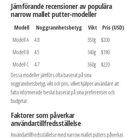
Jämförande recensioner av populära
narrow mallet putter-modeller
Modell
Noggrannhetsbetyg
Vikt
Pris (USD)
Modell A
4.8
350g
$200
Modell B
4.5
340g
$180
Modell C
4.7
360g
$220
Dessa modeller jämförs ofta baserat på sina
noggrannhetsbetyg, vikt och pris, vilket hjälper användare att
fatta informerade beslut baserat på sina preferenser och
budgetar.
Faktorer som påverkar
användartillfredsställelse
Användartillfredsställelse med narrow mallet putters påverkas