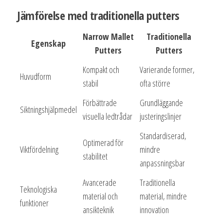
Jämförelse med traditionella putters
Narrow Mallet
Traditionella
Egenskap
Putters
Putters
Kompakt och
Varierande former,
Huvudform
stabil
ofta större
Förbättrade
Grundläggande
Siktningshjälpmedel
visuella ledtrådar
justeringslinjer
Standardiserad,
Optimerad för
Viktfördelning
mindre
stabilitet
anpassningsbar
Avancerade
Traditionella
Teknologiska
material och
material, mindre
funktioner
ansikteknik
innovation