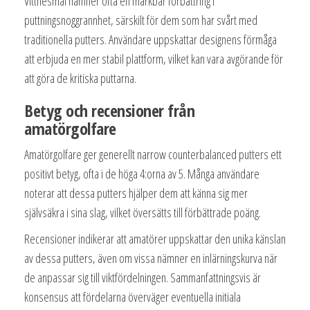
Vittnesmål nämner ofta en märkbar förbättring i
puttningsnoggrannhet, särskilt för dem som har svårt med
traditionella putters. Användare uppskattar designens förmåga
att erbjuda en mer stabil plattform, vilket kan vara avgörande för
att göra de kritiska puttarna.
Betyg och recensioner från
amatörgolfare
Amatörgolfare ger generellt narrow counterbalanced putters ett
positivt betyg, ofta i de höga 4:orna av 5. Många användare
noterar att dessa putters hjälper dem att känna sig mer
självsäkra i sina slag, vilket översätts till förbättrade poäng.
Recensioner indikerar att amatörer uppskattar den unika känslan
av dessa putters, även om vissa nämner en inlärningskurva när
de anpassar sig till viktfördelningen. Sammanfattningsvis är
konsensus att fördelarna överväger eventuella initiala