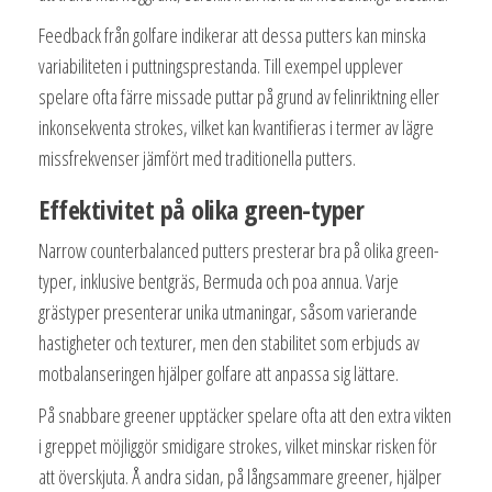
Feedback från golfare indikerar att dessa putters kan minska
variabiliteten i puttningsprestanda. Till exempel upplever
spelare ofta färre missade puttar på grund av felinriktning eller
inkonsekventa strokes, vilket kan kvantifieras i termer av lägre
missfrekvenser jämfört med traditionella putters.
Effektivitet på olika green-typer
Narrow counterbalanced putters presterar bra på olika green-
typer, inklusive bentgräs, Bermuda och poa annua. Varje
grästyper presenterar unika utmaningar, såsom varierande
hastigheter och texturer, men den stabilitet som erbjuds av
motbalanseringen hjälper golfare att anpassa sig lättare.
På snabbare greener upptäcker spelare ofta att den extra vikten
i greppet möjliggör smidigare strokes, vilket minskar risken för
att överskjuta. Å andra sidan, på långsammare greener, hjälper