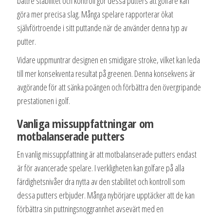
bättre stabilitet och kontroll gör dessa putters att golfare kan
göra mer precisa slag. Många spelare rapporterar ökat
självförtroende i sitt puttande när de använder denna typ av
putter.
Vidare uppmuntrar designen en smidigare stroke, vilket kan leda
till mer konsekventa resultat på greenen. Denna konsekvens är
avgörande för att sänka poängen och förbättra den övergripande
prestationen i golf.
Vanliga missuppfattningar om
motbalanserade putters
En vanlig missuppfattning är att motbalanserade putters endast
är för avancerade spelare. I verkligheten kan golfare på alla
färdighetsnivåer dra nytta av den stabilitet och kontroll som
dessa putters erbjuder. Många nybörjare upptäcker att de kan
förbättra sin puttningsnoggrannhet avsevärt med en