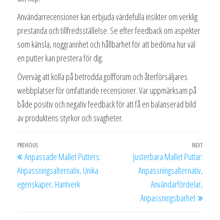
Användarrecensioner kan erbjuda värdefulla insikter om verklig
prestanda och tillfredsställelse. Se efter feedback om aspekter
som känsla, noggrannhet och hållbarhet för att bedöma hur väl
en putter kan prestera för dig.
Överväg att kolla på betrodda golfforum och återförsäljares
webbplatser för omfattande recensioner. Var uppmärksam på
både positiv och negativ feedback för att få en balanserad bild
av produktens styrkor och svagheter.
Post
Previous
PREVIOUS
NEXT
Next
Anpassade Mallet Putters:
Justerbara Mallet Puttar:
navigation
Post
Post
Anpassningsalternativ, Unika
Anpassningsalternativ,
egenskaper, Hantverk
Användarfördelar,
Anpassningsbarhet