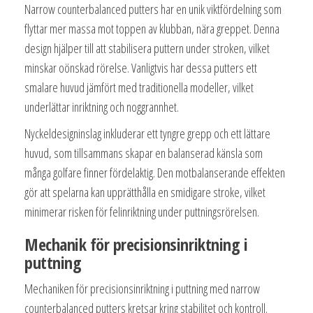
Narrow counterbalanced putters har en unik viktfördelning som
flyttar mer massa mot toppen av klubban, nära greppet. Denna
design hjälper till att stabilisera puttern under stroken, vilket
minskar oönskad rörelse. Vanligtvis har dessa putters ett
smalare huvud jämfört med traditionella modeller, vilket
underlättar inriktning och noggrannhet.
Nyckeldesigninslag inkluderar ett tyngre grepp och ett lättare
huvud, som tillsammans skapar en balanserad känsla som
många golfare finner fördelaktig. Den motbalanserande effekten
gör att spelarna kan upprätthålla en smidigare stroke, vilket
minimerar risken för felinriktning under puttningsrörelsen.
Mechanik för precisionsinriktning i
puttning
Mechaniken för precisionsinriktning i puttning med narrow
counterbalanced putters kretsar kring stabilitet och kontroll.