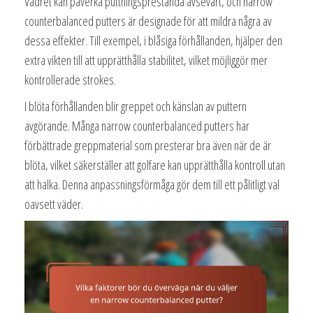
Vädret kan påverka puttningsprestanda avsevärt, och narrow
counterbalanced putters är designade för att mildra några av
dessa effekter. Till exempel, i blåsiga förhållanden, hjälper den
extra vikten till att upprätthålla stabilitet, vilket möjliggör mer
kontrollerade strokes.
I blöta förhållanden blir greppet och känslan av puttern
avgörande. Många narrow counterbalanced putters har
förbättrade greppmaterial som presterar bra även när de är
blöta, vilket säkerställer att golfare kan upprätthålla kontroll utan
att halka. Denna anpassningsförmåga gör dem till ett pålitligt val
oavsett väder.