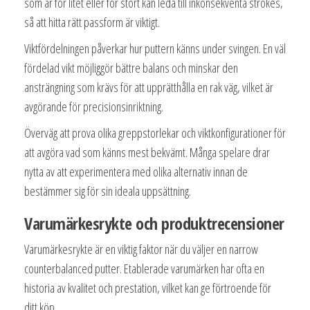
som är för litet eller för stort kan leda till inkonsekventa strokes,
så att hitta rätt passform är viktigt.
Viktfördelningen påverkar hur puttern känns under svingen. En väl
fördelad vikt möjliggör bättre balans och minskar den
ansträngning som krävs för att upprätthålla en rak väg, vilket är
avgörande för precisionsinriktning.
Överväg att prova olika greppstorlekar och viktkonfigurationer för
att avgöra vad som känns mest bekvämt. Många spelare drar
nytta av att experimentera med olika alternativ innan de
bestämmer sig för sin ideala uppsättning.
Varumärkesrykte och produktrecensioner
Varumärkesrykte är en viktig faktor när du väljer en narrow
counterbalanced putter. Etablerade varumärken har ofta en
historia av kvalitet och prestation, vilket kan ge förtroende för
ditt köp.