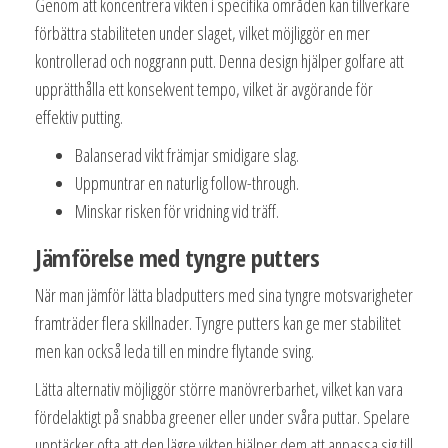
Genom att koncentrera vikten i specifika områden kan tillverkare
förbättra stabiliteten under slaget, vilket möjliggör en mer
kontrollerad och noggrann putt. Denna design hjälper golfare att
upprätthålla ett konsekvent tempo, vilket är avgörande för
effektiv putting.
Balanserad vikt främjar smidigare slag.
Uppmuntrar en naturlig follow-through.
Minskar risken för vridning vid träff.
Jämförelse med tyngre putters
När man jämför lätta bladputters med sina tyngre motsvarigheter
framträder flera skillnader. Tyngre putters kan ge mer stabilitet
men kan också leda till en mindre flytande sving.
Lätta alternativ möjliggör större manövrerbarhet, vilket kan vara
fördelaktigt på snabba greener eller under svåra puttar. Spelare
upptäcker ofta att den lägre vikten hjälper dem att anpassa sig till