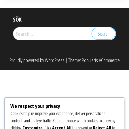
SÖK
Search
for:
Proudly powered by
WordPress
|
Theme:
Popularis eCommerce
We respect your privacy
Cookies help us improve your experience, deliver personalized
content, and analyze traffic. You can choose which cookies to allow by
clicking
Customize
. Click
Accept All
to consent or
Reject All
to