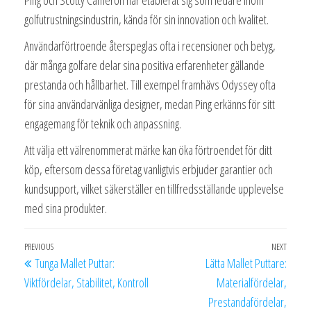
golfutrustningsindustrin, kända för sin innovation och kvalitet.
Användarförtroende återspeglas ofta i recensioner och betyg,
där många golfare delar sina positiva erfarenheter gällande
prestanda och hållbarhet. Till exempel framhävs Odyssey ofta
för sina användarvänliga designer, medan Ping erkänns för sitt
engagemang för teknik och anpassning.
Att välja ett välrenommerat märke kan öka förtroendet för ditt
köp, eftersom dessa företag vanligtvis erbjuder garantier och
kundsupport, vilket säkerställer en tillfredsställande upplevelse
med sina produkter.
Post
Previous
PREVIOUS
NEXT
Next
Tunga Mallet Puttar:
Lätta Mallet Puttare:
navigation
Post
Post
Viktfördelar, Stabilitet, Kontroll
Materialfördelar,
Prestandafördelar,