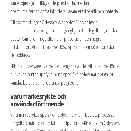
kan erbjuda grundläggande prestanda, medan
premiumalternativ ofta inkluderar avancerad teknik och material.
Till exempel ligger Odyssey White Hot Pro vanligtvis i
mellanklassen, vilket gör den tillgänglig för fritidsgolfare, medan
Scotty Cameron-modellerna är placerade i den högre
prisklassen, vilket tilltalar seriösa spelare som söker prestanda
i toppklass.
När man överväger värde för pengarna är det viktigt att bedöma
hur väl en putter uppfyller dina specifika behov när det gäller
känsla, balans och prestanda på greenen.
Varumärkesrykte och
användarförtroende
Varumärkesrykte spelar en betydande roll i beslutsprocessen
för golfare när de väljer lätta bladputters. Märken som Odyssey,
Ping och Scotty Cameron har etablerat sig som ledare inom