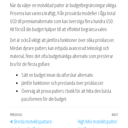
När du väljer en motviktad putter är budgetbegränsningar viktiga.
Priserna kan variera kraftigt, från prisvärda modeller i låga tiotal
USD till premiumalternativ som kan överstiga flera hundra USD.
Att förstå din budget hjälper till att effektivt begränsa valen.
Det är också viktigt att jämföra funktioner över olika prisklasser.
Medan dyrare putters kan erbjuda avancerad teknologi och
material, finns det ofta budgetvänliga alternativ som presterar
bra för de flesta golfare.
Sätt en budget innan du utforskar alternativ.
Jämför funktioner och prestanda över prisklasser.
Överväg att prova putters i butik för att hitta den bästa
passformen för din budget.
Post
Previous
PREVIOUS
NEXT
Next
Breda motviktsputtare:
High Moi motviktsputter:
navigation
Post
Post