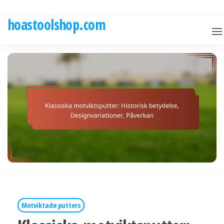
Skip
to
hoastoolshop.com
the
content
Motviktade putters