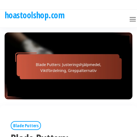
Skip
to
hoastoolshop.com
the
content
Blade Putters