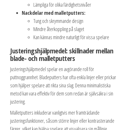
Lämpliga för olika färdighetsnivåer
Nackdelar med malletputters:
Tung och skrymmande design
Mindre återkoppling på slaget
Kan kännas mindre naturligt för vissa spelare
Justeringshjälpmedel: skillnader mellan
blade- och malletputters
Justeringshjälpmedel spelar en avgörande roll för
puttnoggrannhet. Bladeputters har ofta enkla linjer eller prickar
som hjälper spelare att rikta sina slag. Denna minimalistiska
metod kan vara effektiv för dem som redan är självsäkra i sin
justering.
Malletputters inkluderar vanligtvis mer framträdande
justeringsfunktioner, såsom större linjer eller kontrasterande
färger, vilket kan hjälpa spelare att visualisera sin mållinje