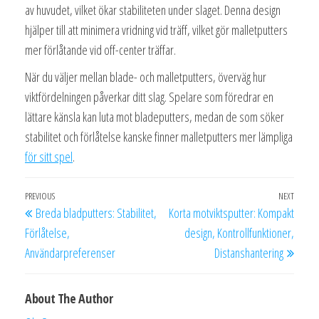
av huvudet, vilket ökar stabiliteten under slaget. Denna design
hjälper till att minimera vridning vid träff, vilket gör malletputters
mer förlåtande vid off-center träffar.
När du väljer mellan blade- och malletputters, överväg hur
viktfördelningen påverkar ditt slag. Spelare som föredrar en
lättare känsla kan luta mot bladeputters, medan de som söker
stabilitet och förlåtelse kanske finner malletputters mer lämpliga
för sitt spel
.
Post
Previous
PREVIOUS
NEXT
Next
Breda bladputters: Stabilitet,
Korta motviktsputter: Kompakt
navigation
Post
Post
Förlåtelse,
design, Kontrollfunktioner,
Användarpreferenser
Distanshantering
About The Author