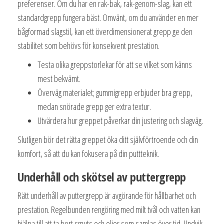
preferenser. Om du har en rak-bak, rak-genom-slag, kan ett
standardgrepp fungera bäst. Omvänt, om du använder en mer
bågformad slagstil, kan ett överdimensionerat grepp ge den
stabilitet som behövs för konsekvent prestation.
Testa olika greppstorlekar för att se vilket som känns
mest bekvämt.
Överväg materialet; gummigrepp erbjuder bra grepp,
medan snörade grepp ger extra textur.
Utvärdera hur greppet påverkar din justering och slagväg.
Slutligen bör det rätta greppet öka ditt självförtroende och din
komfort, så att du kan fokusera på din puttteknik.
Underhåll och skötsel av puttergrepp
Rätt underhåll av puttergrepp är avgörande för hållbarhet och
prestation. Regelbunden rengöring med milt tvål och vatten kan
hjälpa till att ta bort smuts och oljor som samlas över tid. Undvik