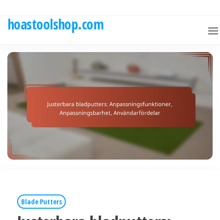
Skip
to
hoastoolshop.com
the
content
Blade Putters