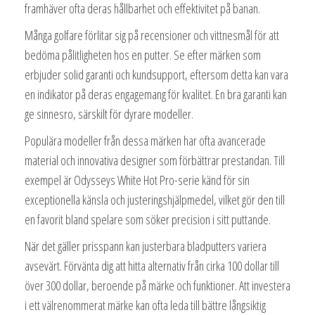
framhäver ofta deras hållbarhet och effektivitet på banan.
Många golfare förlitar sig på recensioner och vittnesmål för att
bedöma pålitligheten hos en putter. Se efter märken som
erbjuder solid garanti och kundsupport, eftersom detta kan vara
en indikator på deras engagemang för kvalitet. En bra garanti kan
ge sinnesro, särskilt för dyrare modeller.
Populära modeller från dessa märken har ofta avancerade
material och innovativa designer som förbättrar prestandan. Till
exempel är Odysseys White Hot Pro-serie känd för sin
exceptionella känsla och justeringshjälpmedel, vilket gör den till
en favorit bland spelare som söker precision i sitt puttande.
När det gäller prisspann kan justerbara bladputters variera
avsevärt. Förvänta dig att hitta alternativ från cirka 100 dollar till
över 300 dollar, beroende på märke och funktioner. Att investera
i ett välrenommerat märke kan ofta leda till bättre långsiktig