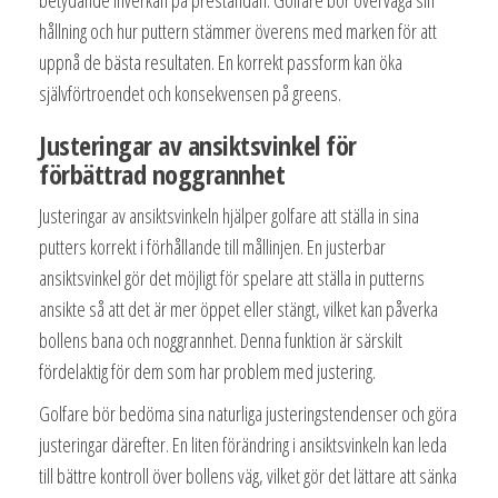
betydande inverkan på prestandan. Golfare bör överväga sin
hållning och hur puttern stämmer överens med marken för att
uppnå de bästa resultaten. En korrekt passform kan öka
självförtroendet och konsekvensen på greens.
Justeringar av ansiktsvinkel för
förbättrad noggrannhet
Justeringar av ansiktsvinkeln hjälper golfare att ställa in sina
putters korrekt i förhållande till mållinjen. En justerbar
ansiktsvinkel gör det möjligt för spelare att ställa in putterns
ansikte så att det är mer öppet eller stängt, vilket kan påverka
bollens bana och noggrannhet. Denna funktion är särskilt
fördelaktig för dem som har problem med justering.
Golfare bör bedöma sina naturliga justeringstendenser och göra
justeringar därefter. En liten förändring i ansiktsvinkeln kan leda
till bättre kontroll över bollens väg, vilket gör det lättare att sänka