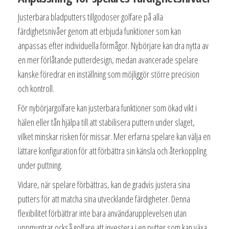
Justerbara bladputters tillgodoser golfare på alla
färdighetsnivåer genom att erbjuda funktioner som kan
anpassas efter individuella förmågor. Nybörjare kan dra nytta av
en mer förlåtande putterdesign, medan avancerade spelare
kanske föredrar en inställning som möjliggör större precision
och kontroll.
För nybörjargolfare kan justerbara funktioner som ökad vikt i
hälen eller tån hjälpa till att stabilisera puttern under slaget,
vilket minskar risken för missar. Mer erfarna spelare kan välja en
lättare konfiguration för att förbättra sin känsla och återkoppling
under puttning.
Vidare, när spelare förbättras, kan de gradvis justera sina
putters för att matcha sina utvecklande färdigheter. Denna
flexibilitet förbättrar inte bara användarupplevelsen utan
uppmuntrar också golfare att investera i en putter som kan växa