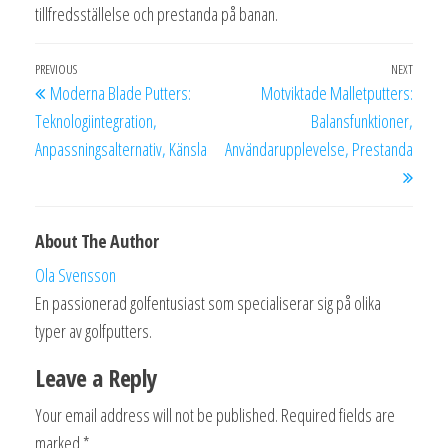
tillfredsställelse och prestanda på banan.
Post
Previous
PREVIOUS
NEXT
Next
Moderna Blade Putters:
Motviktade Malletputters:
navigation
Post
Post
Teknologiintegration,
Balansfunktioner,
Anpassningsalternativ, Känsla
Användarupplevelse, Prestanda
About The Author
Ola Svensson
En passionerad golfentusiast som specialiserar sig på olika
typer av golfputters.
Leave a Reply
Your email address will not be published.
Required fields are
marked
*