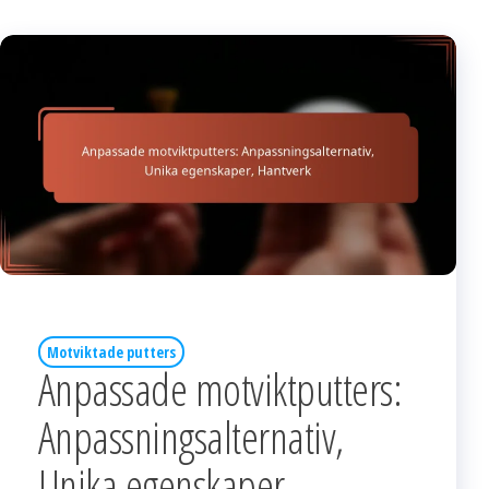
Motviktade putters
Anpassade motviktputters:
Anpassningsalternativ,
Unika egenskaper,