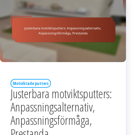
Motviktade putters
Justerbara motviktsputters:
Anpassningsalternativ,
Anpassningsförmåga,
Prestanda