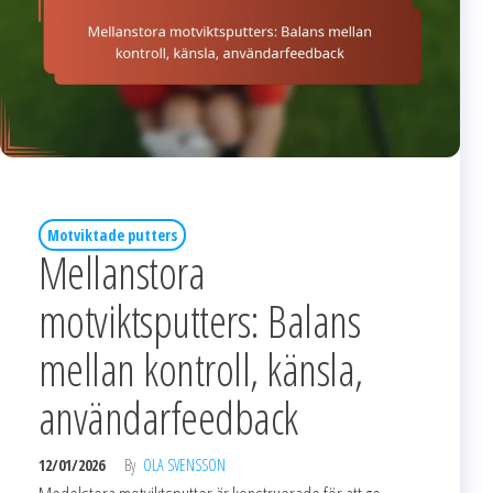
Motviktade putters
Mellanstora
motviktsputters: Balans
mellan kontroll, känsla,
användarfeedback
12/01/2026
By
OLA SVENSSON