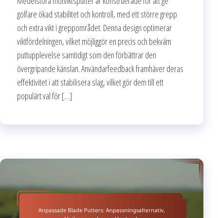
Medelstora motviktsputter är konstruerade för att ge
golfare ökad stabilitet och kontroll, med ett större grepp
och extra vikt i greppområdet. Denna design optimerar
viktfördelningen, vilket möjliggör en precis och bekväm
puttupplevelse samtidigt som den förbättrar den
övergripande känslan. Användarfeedback framhäver deras
effektivitet i att stabilisera slag, vilket gör dem till ett
populärt val för […]